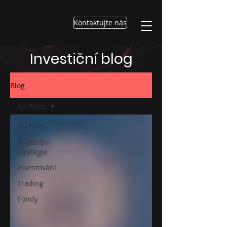
Kontaktujte nás
Investiční blog
Blog
All Posts
All Posts
Investiční
strategie
Investování
Trading
Fondy