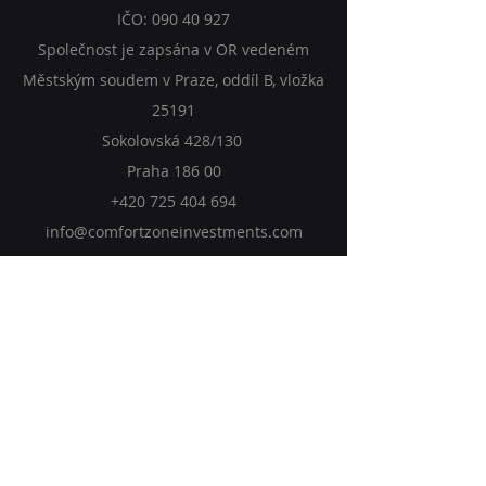
Comfort Zone Investments, osoba
rizikového kapitálu, a.s.
IČO:
090 40 927
Společnost je zapsána v OR vedeném
Městským soudem v Praze, oddíl B, vložka
25191
Sokolovská 428/130
Praha 186 00
+420 725 404 694
info@comfortzoneinvestments.com
© 2025 Comfort Zone Investments, osoba
rizikového kapitálu, a.s.
O nás