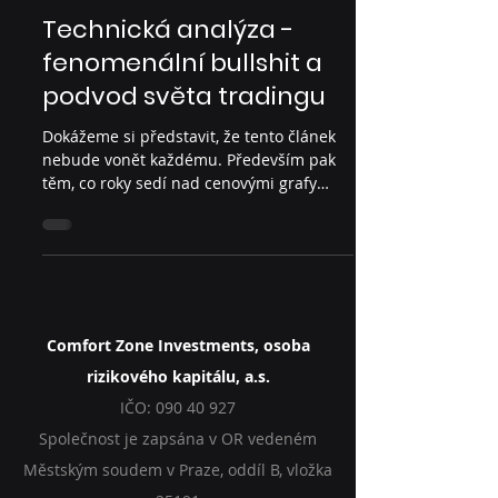
Trading
Technická analýza -
fenomenální bullshit a
podvod světa tradingu
Dokážeme si představit, že tento článek
nebude vonět každému. Především pak
těm, co roky sedí nad cenovými grafy
forexu, akcií či...
Comfort Zone Investments, osoba
rizikového kapitálu, a.s.
IČO:
090 40 927
Společnost je zapsána v OR vedeném