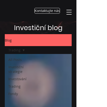
Kontaktujte nás
Investiční blog
Blog
Trading
All Posts
Investiční
strategie
Investování
Trading
Fondy