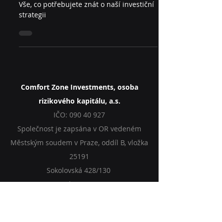
klienta
Vše, co potřebujete znát o naší investiční
strategii
Comfort Zone Investments, osoba
rizikového kapitálu, a.s.
IČO:
090 40 927
Společnost je zapsána v OR vedeném
Městským soudem v Praze, oddíl B, vložka
25191
Sokolovská 428/130
Praha 186 00