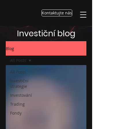
Kontaktujte nás
Investiční blog
Blog
All Posts
All Posts
Investiční
strategie
Investování
Trading
Fondy